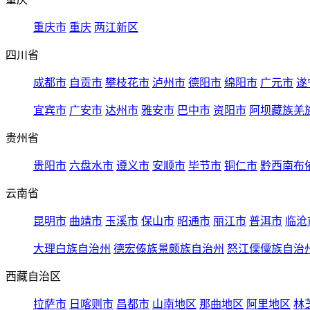
重庆市
重庆
两江新区
四川省
成都市
自贡市
攀枝花市
泸州市
德阳市
绵阳市
广元市
遂
宜宾市
广安市
达州市
雅安市
巴中市
资阳市
阿坝藏族羌
贵州省
贵阳市
六盘水市
遵义市
安顺市
毕节市
铜仁市
黔西南布
云南省
昆明市
曲靖市
玉溪市
保山市
昭通市
丽江市
普洱市
临沧
大理白族自治州
德宏傣族景颇族自治州
怒江傈僳族自治
西藏自治区
拉萨市
日喀则市
昌都市
山南地区
那曲地区
阿里地区
林