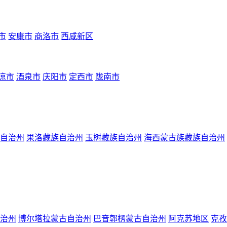
市
安康市
商洛市
西咸新区
凉市
酒泉市
庆阳市
定西市
陇南市
自治州
果洛藏族自治州
玉树藏族自治州
海西蒙古族藏族自治州
治州
博尔塔拉蒙古自治州
巴音郭楞蒙古自治州
阿克苏地区
克孜