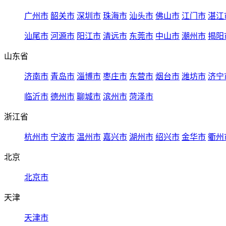
广州市
韶关市
深圳市
珠海市
汕头市
佛山市
江门市
湛江
汕尾市
河源市
阳江市
清远市
东莞市
中山市
潮州市
揭阳
山东省
济南市
青岛市
淄博市
枣庄市
东营市
烟台市
潍坊市
济宁
临沂市
德州市
聊城市
滨州市
菏泽市
浙江省
杭州市
宁波市
温州市
嘉兴市
湖州市
绍兴市
金华市
衢州
北京
北京市
天津
天津市