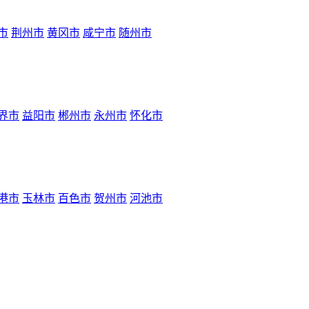
市
荆州市
黄冈市
咸宁市
随州市
界市
益阳市
郴州市
永州市
怀化市
港市
玉林市
百色市
贺州市
河池市