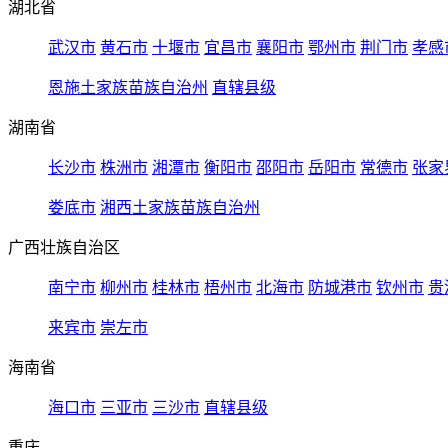
湖北省
武汉市
黄石市
十堰市
宜昌市
襄阳市
鄂州市
荆门市
孝感
恩施土家族苗族自治州
直辖县级
湖南省
长沙市
株洲市
湘潭市
衡阳市
邵阳市
岳阳市
常德市
张家
娄底市
湘西土家族苗族自治州
广西壮族自治区
南宁市
柳州市
桂林市
梧州市
北海市
防城港市
钦州市
贵
来宾市
崇左市
海南省
海口市
三亚市
三沙市
直辖县级
重庆