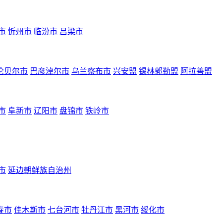
市
忻州市
临汾市
吕梁市
伦贝尔市
巴彦淖尔市
乌兰察布市
兴安盟
锡林郭勒盟
阿拉善盟
市
阜新市
辽阳市
盘锦市
铁岭市
市
延边朝鲜族自治州
春市
佳木斯市
七台河市
牡丹江市
黑河市
绥化市