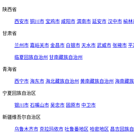
陕西省
西安市
铜川市
宝鸡市
咸阳市
渭南市
延安市
汉中市
榆林
甘肃省
兰州市
嘉峪关市
金昌市
白银市
天水市
武威市
张掖市
平
临夏回族自治州
甘南藏族自治州
青海省
西宁市
海东市
海北藏族自治州
黄南藏族自治州
海南藏族
宁夏回族自治区
银川市
石嘴山市
吴忠市
固原市
中卫市
新疆维吾尔自治区
乌鲁木齐市
克拉玛依市
吐鲁番地区
哈密地区
昌吉回族自