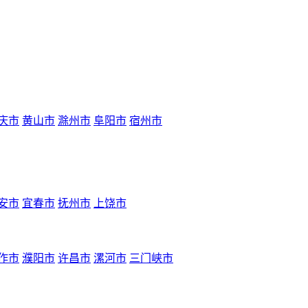
庆市
黄山市
滁州市
阜阳市
宿州市
安市
宜春市
抚州市
上饶市
作市
濮阳市
许昌市
漯河市
三门峡市