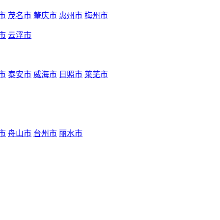
市
茂名市
肇庆市
惠州市
梅州市
市
云浮市
市
泰安市
威海市
日照市
莱芜市
市
舟山市
台州市
丽水市