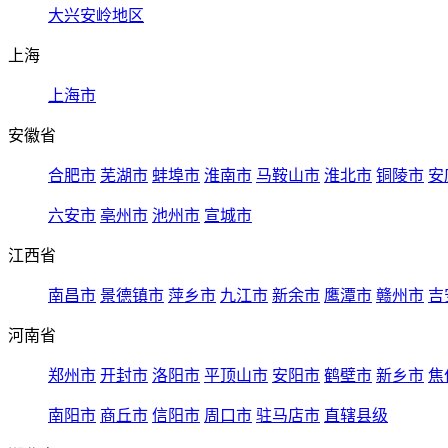
大兴安岭地区
上海
上海市
安徽省
合肥市
芜湖市
蚌埠市
淮南市
马鞍山市
淮北市
铜陵市
安
六安市
亳州市
池州市
宣城市
江西省
南昌市
景德镇市
萍乡市
九江市
新余市
鹰潭市
赣州市
吉
河南省
郑州市
开封市
洛阳市
平顶山市
安阳市
鹤壁市
新乡市
焦
南阳市
商丘市
信阳市
周口市
驻马店市
直辖县级