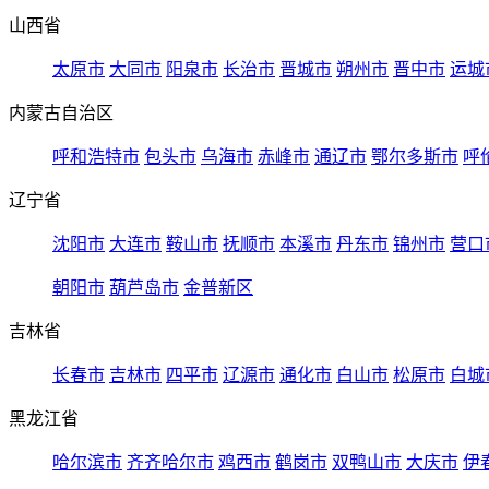
山西省
太原市
大同市
阳泉市
长治市
晋城市
朔州市
晋中市
运城
内蒙古自治区
呼和浩特市
包头市
乌海市
赤峰市
通辽市
鄂尔多斯市
呼
辽宁省
沈阳市
大连市
鞍山市
抚顺市
本溪市
丹东市
锦州市
营口
朝阳市
葫芦岛市
金普新区
吉林省
长春市
吉林市
四平市
辽源市
通化市
白山市
松原市
白城
黑龙江省
哈尔滨市
齐齐哈尔市
鸡西市
鹤岗市
双鸭山市
大庆市
伊