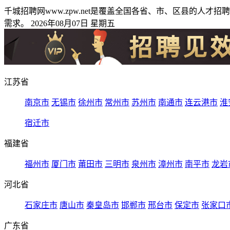
千城招聘网www.zpw.net是覆盖全国各省、市、区县的
需求。 2026年08月07日 星期五
江苏省
南京市
无锡市
徐州市
常州市
苏州市
南通市
连云港市
淮
宿迁市
福建省
福州市
厦门市
莆田市
三明市
泉州市
漳州市
南平市
龙岩
河北省
石家庄市
唐山市
秦皇岛市
邯郸市
邢台市
保定市
张家口
广东省