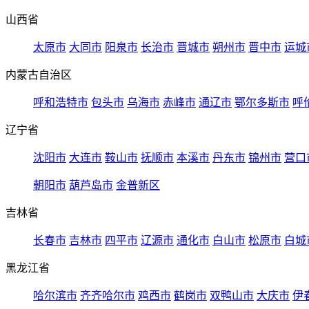
山西省
太原市
大同市
阳泉市
长治市
晋城市
朔州市
晋中市
运城
内蒙古自治区
呼和浩特市
包头市
乌海市
赤峰市
通辽市
鄂尔多斯市
呼
辽宁省
沈阳市
大连市
鞍山市
抚顺市
本溪市
丹东市
锦州市
营口
朝阳市
葫芦岛市
金普新区
吉林省
长春市
吉林市
四平市
辽源市
通化市
白山市
松原市
白城
黑龙江省
哈尔滨市
齐齐哈尔市
鸡西市
鹤岗市
双鸭山市
大庆市
伊