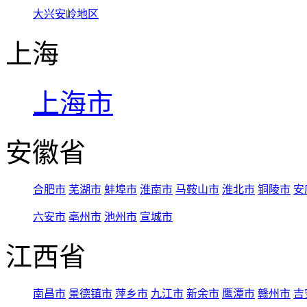
大兴安岭地区
上海
上海市
安徽省
合肥市
芜湖市
蚌埠市
淮南市
马鞍山市
淮北市
铜陵市
安
六安市
亳州市
池州市
宣城市
江西省
南昌市
景德镇市
萍乡市
九江市
新余市
鹰潭市
赣州市
吉