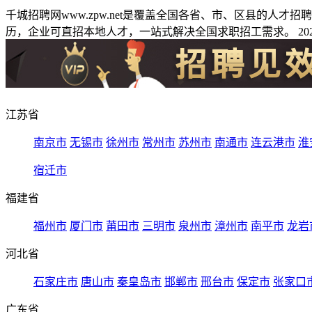
千城招聘网www.zpw.net是覆盖全国各省、市、区县的人
历，企业可直招本地人才，一站式解决全国求职招工需求。 2026
江苏省
南京市
无锡市
徐州市
常州市
苏州市
南通市
连云港市
淮
宿迁市
福建省
福州市
厦门市
莆田市
三明市
泉州市
漳州市
南平市
龙岩
河北省
石家庄市
唐山市
秦皇岛市
邯郸市
邢台市
保定市
张家口
广东省