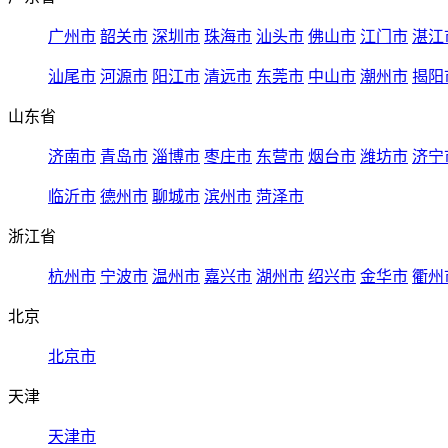
广州市
韶关市
深圳市
珠海市
汕头市
佛山市
江门市
湛江
汕尾市
河源市
阳江市
清远市
东莞市
中山市
潮州市
揭阳
山东省
济南市
青岛市
淄博市
枣庄市
东营市
烟台市
潍坊市
济宁
临沂市
德州市
聊城市
滨州市
菏泽市
浙江省
杭州市
宁波市
温州市
嘉兴市
湖州市
绍兴市
金华市
衢州
北京
北京市
天津
天津市