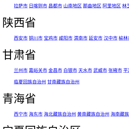
拉萨市
日喀则市
昌都市
山南地区
那曲地区
阿里地区
林
陕西省
西安市
铜川市
宝鸡市
咸阳市
渭南市
延安市
汉中市
榆林
甘肃省
兰州市
嘉峪关市
金昌市
白银市
天水市
武威市
张掖市
平
临夏回族自治州
甘南藏族自治州
青海省
西宁市
海东市
海北藏族自治州
黄南藏族自治州
海南藏族