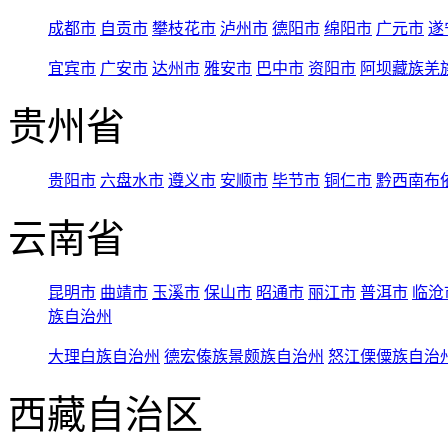
成都市
自贡市
攀枝花市
泸州市
德阳市
绵阳市
广元市
遂
宜宾市
广安市
达州市
雅安市
巴中市
资阳市
阿坝藏族羌
贵州省
贵阳市
六盘水市
遵义市
安顺市
毕节市
铜仁市
黔西南布
云南省
昆明市
曲靖市
玉溪市
保山市
昭通市
丽江市
普洱市
临沧
族自治州
大理白族自治州
德宏傣族景颇族自治州
怒江傈僳族自治
西藏自治区