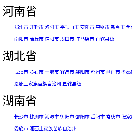
河南省
郑州市
开封市
洛阳市
平顶山市
安阳市
鹤壁市
新乡市
焦
南阳市
商丘市
信阳市
周口市
驻马店市
直辖县级
湖北省
武汉市
黄石市
十堰市
宜昌市
襄阳市
鄂州市
荆门市
孝感
恩施土家族苗族自治州
直辖县级
湖南省
长沙市
株洲市
湘潭市
衡阳市
邵阳市
岳阳市
常德市
张家
娄底市
湘西土家族苗族自治州