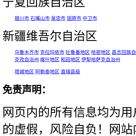
宁夏回族自治区
银川市
石嘴山市
吴忠市
固原市
中卫市
新疆维吾尔自治区
乌鲁木齐市
克拉玛依市
吐鲁番地区
哈密地区
昌吉回族自
克孜自治州
喀什地区
和田地区
伊犁哈萨克自治州
塔城地区
阿勒泰地区
直辖县级
免责声明：
网页内的所有信息均为用
的虚假，风险自负！网站