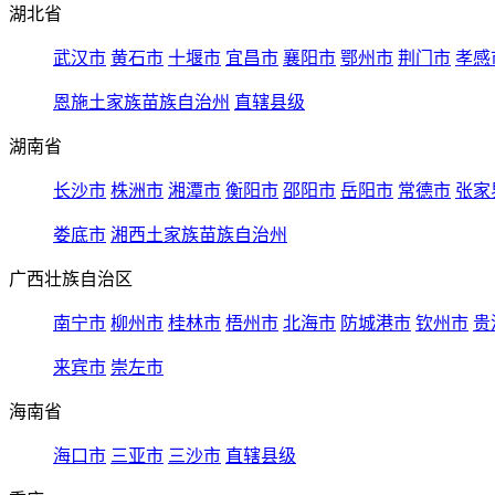
湖北省
武汉市
黄石市
十堰市
宜昌市
襄阳市
鄂州市
荆门市
孝感
恩施土家族苗族自治州
直辖县级
湖南省
长沙市
株洲市
湘潭市
衡阳市
邵阳市
岳阳市
常德市
张家
娄底市
湘西土家族苗族自治州
广西壮族自治区
南宁市
柳州市
桂林市
梧州市
北海市
防城港市
钦州市
贵
来宾市
崇左市
海南省
海口市
三亚市
三沙市
直辖县级