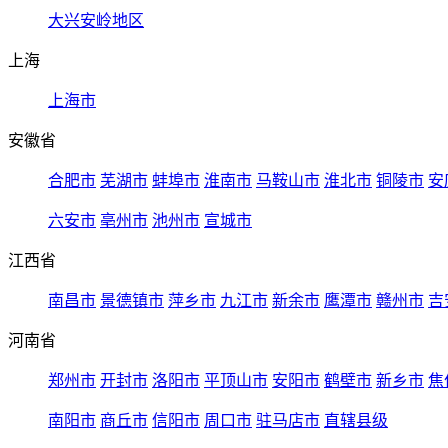
大兴安岭地区
上海
上海市
安徽省
合肥市
芜湖市
蚌埠市
淮南市
马鞍山市
淮北市
铜陵市
安
六安市
亳州市
池州市
宣城市
江西省
南昌市
景德镇市
萍乡市
九江市
新余市
鹰潭市
赣州市
吉
河南省
郑州市
开封市
洛阳市
平顶山市
安阳市
鹤壁市
新乡市
焦
南阳市
商丘市
信阳市
周口市
驻马店市
直辖县级