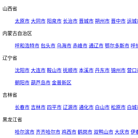
山西省
太原市
大同市
阳泉市
长治市
晋城市
朔州市
晋中市
运城
内蒙古自治区
呼和浩特市
包头市
乌海市
赤峰市
通辽市
鄂尔多斯市
呼
辽宁省
沈阳市
大连市
鞍山市
抚顺市
本溪市
丹东市
锦州市
营口
朝阳市
葫芦岛市
金普新区
吉林省
长春市
吉林市
四平市
辽源市
通化市
白山市
松原市
白城
黑龙江省
哈尔滨市
齐齐哈尔市
鸡西市
鹤岗市
双鸭山市
大庆市
伊