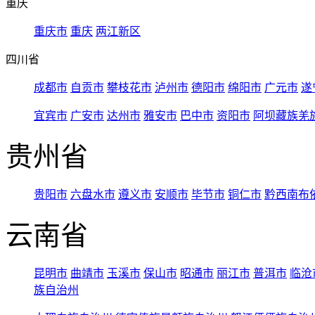
重庆
重庆市
重庆
两江新区
四川省
成都市
自贡市
攀枝花市
泸州市
德阳市
绵阳市
广元市
遂
宜宾市
广安市
达州市
雅安市
巴中市
资阳市
阿坝藏族羌
贵州省
贵阳市
六盘水市
遵义市
安顺市
毕节市
铜仁市
黔西南布
云南省
昆明市
曲靖市
玉溪市
保山市
昭通市
丽江市
普洱市
临沧
族自治州