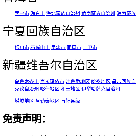
西宁市
海东市
海北藏族自治州
黄南藏族自治州
海南藏族
宁夏回族自治区
银川市
石嘴山市
吴忠市
固原市
中卫市
新疆维吾尔自治区
乌鲁木齐市
克拉玛依市
吐鲁番地区
哈密地区
昌吉回族自
克孜自治州
喀什地区
和田地区
伊犁哈萨克自治州
塔城地区
阿勒泰地区
直辖县级
免责声明：