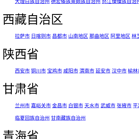
大理白族自治州
德宏傣族景颇族自治州
怒江傈僳族自治
西藏自治区
拉萨市
日喀则市
昌都市
山南地区
那曲地区
阿里地区
林
陕西省
西安市
铜川市
宝鸡市
咸阳市
渭南市
延安市
汉中市
榆林
甘肃省
兰州市
嘉峪关市
金昌市
白银市
天水市
武威市
张掖市
平
临夏回族自治州
甘南藏族自治州
青海省