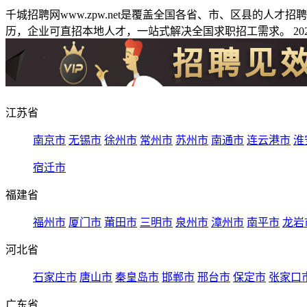
千城招聘网www.zpw.net是覆盖全国各省、市、区县的人
历，企业可直招本地人才，一站式解决全国求职招工需求。 2026
江苏省
南京市
无锡市
徐州市
常州市
苏州市
南通市
连云港市
淮
宿迁市
福建省
福州市
厦门市
莆田市
三明市
泉州市
漳州市
南平市
龙岩
河北省
石家庄市
唐山市
秦皇岛市
邯郸市
邢台市
保定市
张家口
广东省