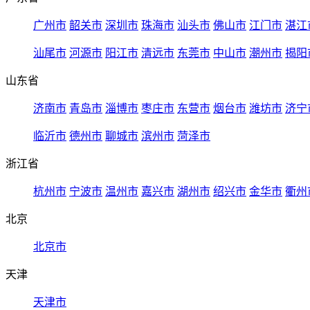
广州市
韶关市
深圳市
珠海市
汕头市
佛山市
江门市
湛江
汕尾市
河源市
阳江市
清远市
东莞市
中山市
潮州市
揭阳
山东省
济南市
青岛市
淄博市
枣庄市
东营市
烟台市
潍坊市
济宁
临沂市
德州市
聊城市
滨州市
菏泽市
浙江省
杭州市
宁波市
温州市
嘉兴市
湖州市
绍兴市
金华市
衢州
北京
北京市
天津
天津市