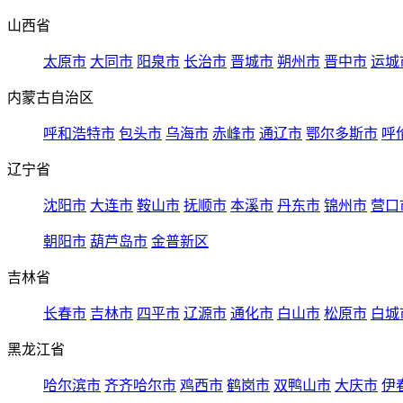
山西省
太原市
大同市
阳泉市
长治市
晋城市
朔州市
晋中市
运城
内蒙古自治区
呼和浩特市
包头市
乌海市
赤峰市
通辽市
鄂尔多斯市
呼
辽宁省
沈阳市
大连市
鞍山市
抚顺市
本溪市
丹东市
锦州市
营口
朝阳市
葫芦岛市
金普新区
吉林省
长春市
吉林市
四平市
辽源市
通化市
白山市
松原市
白城
黑龙江省
哈尔滨市
齐齐哈尔市
鸡西市
鹤岗市
双鸭山市
大庆市
伊