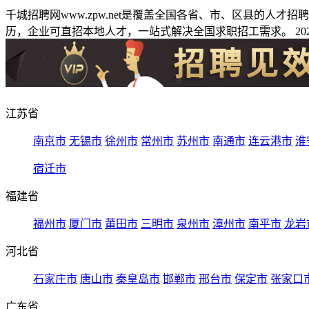
千城招聘网www.zpw.net是覆盖全国各省、市、区县的人
历，企业可直招本地人才，一站式解决全国求职招工需求。 2026
江苏省
南京市
无锡市
徐州市
常州市
苏州市
南通市
连云港市
淮
宿迁市
福建省
福州市
厦门市
莆田市
三明市
泉州市
漳州市
南平市
龙岩
河北省
石家庄市
唐山市
秦皇岛市
邯郸市
邢台市
保定市
张家口
广东省