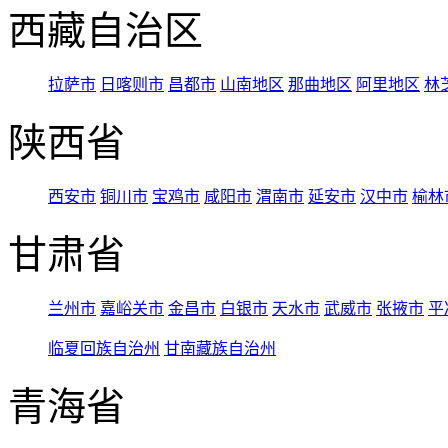
西藏自治区
拉萨市
日喀则市
昌都市
山南地区
那曲地区
阿里地区
林
陕西省
西安市
铜川市
宝鸡市
咸阳市
渭南市
延安市
汉中市
榆林
甘肃省
兰州市
嘉峪关市
金昌市
白银市
天水市
武威市
张掖市
平
临夏回族自治州
甘南藏族自治州
青海省