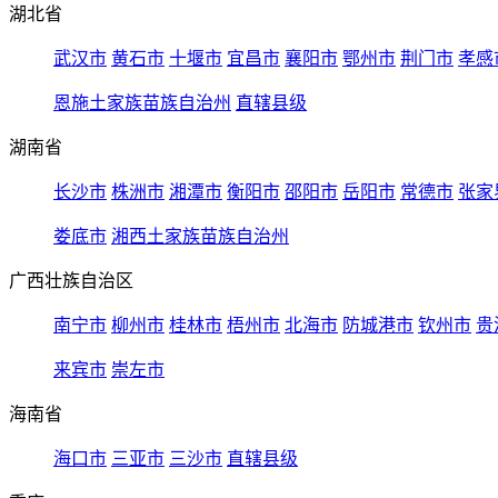
湖北省
武汉市
黄石市
十堰市
宜昌市
襄阳市
鄂州市
荆门市
孝感
恩施土家族苗族自治州
直辖县级
湖南省
长沙市
株洲市
湘潭市
衡阳市
邵阳市
岳阳市
常德市
张家
娄底市
湘西土家族苗族自治州
广西壮族自治区
南宁市
柳州市
桂林市
梧州市
北海市
防城港市
钦州市
贵
来宾市
崇左市
海南省
海口市
三亚市
三沙市
直辖县级