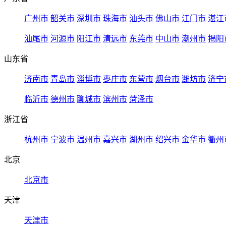
广州市
韶关市
深圳市
珠海市
汕头市
佛山市
江门市
湛江
汕尾市
河源市
阳江市
清远市
东莞市
中山市
潮州市
揭阳
山东省
济南市
青岛市
淄博市
枣庄市
东营市
烟台市
潍坊市
济宁
临沂市
德州市
聊城市
滨州市
菏泽市
浙江省
杭州市
宁波市
温州市
嘉兴市
湖州市
绍兴市
金华市
衢州
北京
北京市
天津
天津市