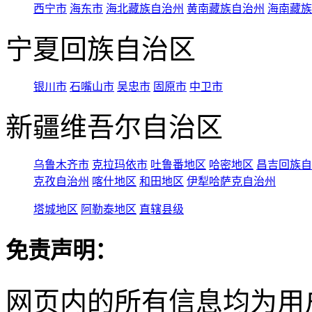
西宁市
海东市
海北藏族自治州
黄南藏族自治州
海南藏族
宁夏回族自治区
银川市
石嘴山市
吴忠市
固原市
中卫市
新疆维吾尔自治区
乌鲁木齐市
克拉玛依市
吐鲁番地区
哈密地区
昌吉回族自
克孜自治州
喀什地区
和田地区
伊犁哈萨克自治州
塔城地区
阿勒泰地区
直辖县级
免责声明：
网页内的所有信息均为用