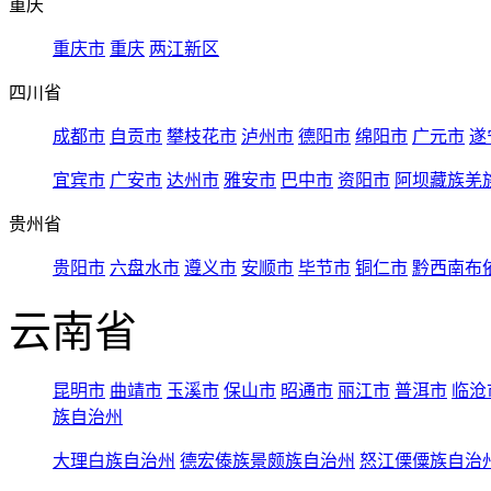
重庆
重庆市
重庆
两江新区
四川省
成都市
自贡市
攀枝花市
泸州市
德阳市
绵阳市
广元市
遂
宜宾市
广安市
达州市
雅安市
巴中市
资阳市
阿坝藏族羌
贵州省
贵阳市
六盘水市
遵义市
安顺市
毕节市
铜仁市
黔西南布
云南省
昆明市
曲靖市
玉溪市
保山市
昭通市
丽江市
普洱市
临沧
族自治州
大理白族自治州
德宏傣族景颇族自治州
怒江傈僳族自治