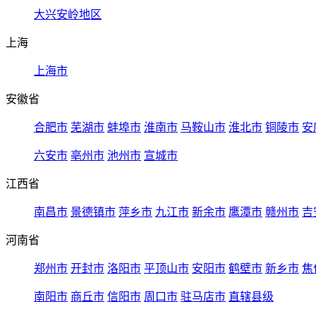
大兴安岭地区
上海
上海市
安徽省
合肥市
芜湖市
蚌埠市
淮南市
马鞍山市
淮北市
铜陵市
安
六安市
亳州市
池州市
宣城市
江西省
南昌市
景德镇市
萍乡市
九江市
新余市
鹰潭市
赣州市
吉
河南省
郑州市
开封市
洛阳市
平顶山市
安阳市
鹤壁市
新乡市
焦
南阳市
商丘市
信阳市
周口市
驻马店市
直辖县级