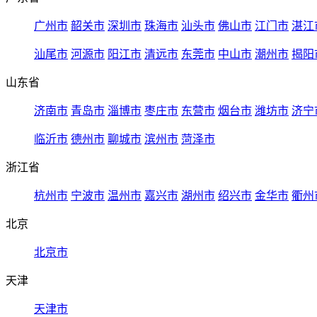
广州市
韶关市
深圳市
珠海市
汕头市
佛山市
江门市
湛江
汕尾市
河源市
阳江市
清远市
东莞市
中山市
潮州市
揭阳
山东省
济南市
青岛市
淄博市
枣庄市
东营市
烟台市
潍坊市
济宁
临沂市
德州市
聊城市
滨州市
菏泽市
浙江省
杭州市
宁波市
温州市
嘉兴市
湖州市
绍兴市
金华市
衢州
北京
北京市
天津
天津市