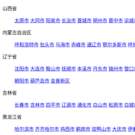
山西省
太原市
大同市
阳泉市
长治市
晋城市
朔州市
晋中市
运城
内蒙古自治区
呼和浩特市
包头市
乌海市
赤峰市
通辽市
鄂尔多斯市
呼
辽宁省
沈阳市
大连市
鞍山市
抚顺市
本溪市
丹东市
锦州市
营口
朝阳市
葫芦岛市
金普新区
吉林省
长春市
吉林市
四平市
辽源市
通化市
白山市
松原市
白城
黑龙江省
哈尔滨市
齐齐哈尔市
鸡西市
鹤岗市
双鸭山市
大庆市
伊