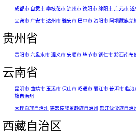
成都市
自贡市
攀枝花市
泸州市
德阳市
绵阳市
广元市
遂
宜宾市
广安市
达州市
雅安市
巴中市
资阳市
阿坝藏族羌
贵州省
贵阳市
六盘水市
遵义市
安顺市
毕节市
铜仁市
黔西南布
云南省
昆明市
曲靖市
玉溪市
保山市
昭通市
丽江市
普洱市
临沧
族自治州
大理白族自治州
德宏傣族景颇族自治州
怒江傈僳族自治
西藏自治区