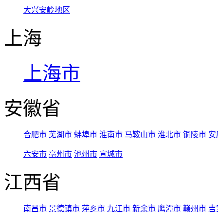
大兴安岭地区
上海
上海市
安徽省
合肥市
芜湖市
蚌埠市
淮南市
马鞍山市
淮北市
铜陵市
安
六安市
亳州市
池州市
宣城市
江西省
南昌市
景德镇市
萍乡市
九江市
新余市
鹰潭市
赣州市
吉