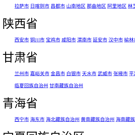
拉萨市
日喀则市
昌都市
山南地区
那曲地区
阿里地区
林
陕西省
西安市
铜川市
宝鸡市
咸阳市
渭南市
延安市
汉中市
榆林
甘肃省
兰州市
嘉峪关市
金昌市
白银市
天水市
武威市
张掖市
平
临夏回族自治州
甘南藏族自治州
青海省
西宁市
海东市
海北藏族自治州
黄南藏族自治州
海南藏族