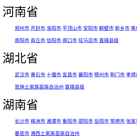
河南省
郑州市
开封市
洛阳市
平顶山市
安阳市
鹤壁市
新乡市
焦
南阳市
商丘市
信阳市
周口市
驻马店市
直辖县级
湖北省
武汉市
黄石市
十堰市
宜昌市
襄阳市
鄂州市
荆门市
孝感
恩施土家族苗族自治州
直辖县级
湖南省
长沙市
株洲市
湘潭市
衡阳市
邵阳市
岳阳市
常德市
张家
娄底市
湘西土家族苗族自治州