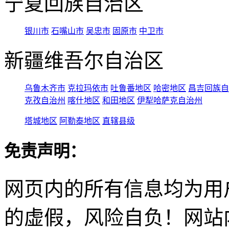
宁夏回族自治区
银川市
石嘴山市
吴忠市
固原市
中卫市
新疆维吾尔自治区
乌鲁木齐市
克拉玛依市
吐鲁番地区
哈密地区
昌吉回族自
克孜自治州
喀什地区
和田地区
伊犁哈萨克自治州
塔城地区
阿勒泰地区
直辖县级
免责声明：
网页内的所有信息均为用
的虚假，风险自负！网站