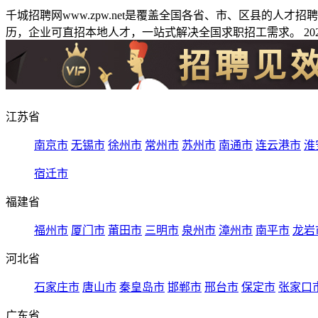
千城招聘网www.zpw.net是覆盖全国各省、市、区县的人
历，企业可直招本地人才，一站式解决全国求职招工需求。 2026
江苏省
南京市
无锡市
徐州市
常州市
苏州市
南通市
连云港市
淮
宿迁市
福建省
福州市
厦门市
莆田市
三明市
泉州市
漳州市
南平市
龙岩
河北省
石家庄市
唐山市
秦皇岛市
邯郸市
邢台市
保定市
张家口
广东省