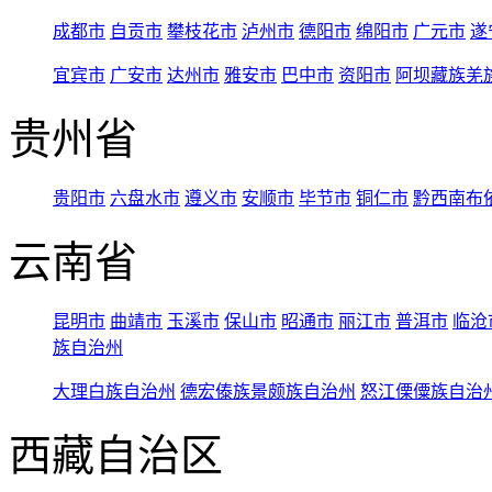
成都市
自贡市
攀枝花市
泸州市
德阳市
绵阳市
广元市
遂
宜宾市
广安市
达州市
雅安市
巴中市
资阳市
阿坝藏族羌
贵州省
贵阳市
六盘水市
遵义市
安顺市
毕节市
铜仁市
黔西南布
云南省
昆明市
曲靖市
玉溪市
保山市
昭通市
丽江市
普洱市
临沧
族自治州
大理白族自治州
德宏傣族景颇族自治州
怒江傈僳族自治
西藏自治区