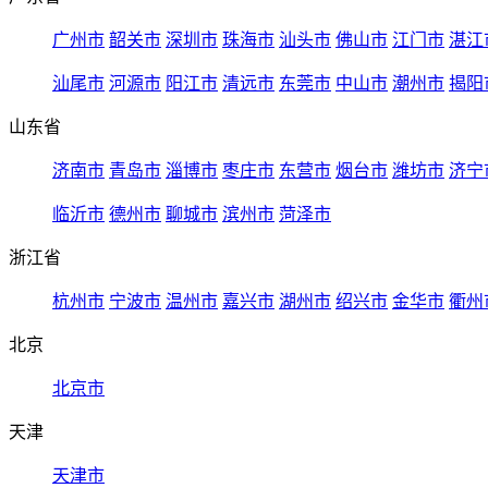
广州市
韶关市
深圳市
珠海市
汕头市
佛山市
江门市
湛江
汕尾市
河源市
阳江市
清远市
东莞市
中山市
潮州市
揭阳
山东省
济南市
青岛市
淄博市
枣庄市
东营市
烟台市
潍坊市
济宁
临沂市
德州市
聊城市
滨州市
菏泽市
浙江省
杭州市
宁波市
温州市
嘉兴市
湖州市
绍兴市
金华市
衢州
北京
北京市
天津
天津市