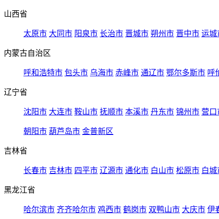
山西省
太原市
大同市
阳泉市
长治市
晋城市
朔州市
晋中市
运城
内蒙古自治区
呼和浩特市
包头市
乌海市
赤峰市
通辽市
鄂尔多斯市
呼
辽宁省
沈阳市
大连市
鞍山市
抚顺市
本溪市
丹东市
锦州市
营口
朝阳市
葫芦岛市
金普新区
吉林省
长春市
吉林市
四平市
辽源市
通化市
白山市
松原市
白城
黑龙江省
哈尔滨市
齐齐哈尔市
鸡西市
鹤岗市
双鸭山市
大庆市
伊