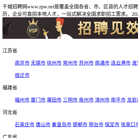
千城招聘网www.zpw.net是覆盖全国各省、市、区县的人
历，企业可直招本地人才，一站式解决全国求职招工需求。 2026
江苏省
南京市
无锡市
徐州市
常州市
苏州市
南通市
连云港市
淮
宿迁市
福建省
福州市
厦门市
莆田市
三明市
泉州市
漳州市
南平市
龙岩
河北省
石家庄市
唐山市
秦皇岛市
邯郸市
邢台市
保定市
张家口
广东省