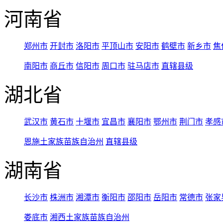
河南省
郑州市
开封市
洛阳市
平顶山市
安阳市
鹤壁市
新乡市
焦
南阳市
商丘市
信阳市
周口市
驻马店市
直辖县级
湖北省
武汉市
黄石市
十堰市
宜昌市
襄阳市
鄂州市
荆门市
孝感
恩施土家族苗族自治州
直辖县级
湖南省
长沙市
株洲市
湘潭市
衡阳市
邵阳市
岳阳市
常德市
张家
娄底市
湘西土家族苗族自治州