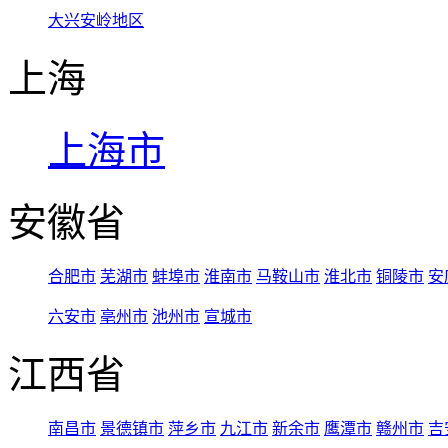
大兴安岭地区
上海
上海市
安徽省
合肥市
芜湖市
蚌埠市
淮南市
马鞍山市
淮北市
铜陵市
安
六安市
亳州市
池州市
宣城市
江西省
南昌市
景德镇市
萍乡市
九江市
新余市
鹰潭市
赣州市
吉