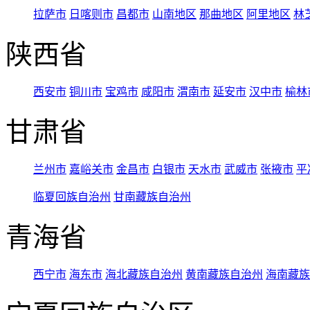
拉萨市
日喀则市
昌都市
山南地区
那曲地区
阿里地区
林
陕西省
西安市
铜川市
宝鸡市
咸阳市
渭南市
延安市
汉中市
榆林
甘肃省
兰州市
嘉峪关市
金昌市
白银市
天水市
武威市
张掖市
平
临夏回族自治州
甘南藏族自治州
青海省
西宁市
海东市
海北藏族自治州
黄南藏族自治州
海南藏族