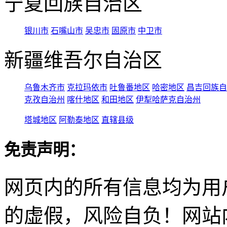
宁夏回族自治区
银川市
石嘴山市
吴忠市
固原市
中卫市
新疆维吾尔自治区
乌鲁木齐市
克拉玛依市
吐鲁番地区
哈密地区
昌吉回族自
克孜自治州
喀什地区
和田地区
伊犁哈萨克自治州
塔城地区
阿勒泰地区
直辖县级
免责声明：
网页内的所有信息均为用
的虚假，风险自负！网站