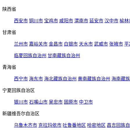
陕西省
西安市
铜川市
宝鸡市
咸阳市
渭南市
延安市
汉中市
榆林
甘肃省
兰州市
嘉峪关市
金昌市
白银市
天水市
武威市
张掖市
平
临夏回族自治州
甘南藏族自治州
青海省
西宁市
海东市
海北藏族自治州
黄南藏族自治州
海南藏族
宁夏回族自治区
银川市
石嘴山市
吴忠市
固原市
中卫市
新疆维吾尔自治区
乌鲁木齐市
克拉玛依市
吐鲁番地区
哈密地区
昌吉回族自