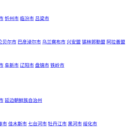
市
忻州市
临汾市
吕梁市
伦贝尔市
巴彦淖尔市
乌兰察布市
兴安盟
锡林郭勒盟
阿拉善盟
市
阜新市
辽阳市
盘锦市
铁岭市
市
延边朝鲜族自治州
春市
佳木斯市
七台河市
牡丹江市
黑河市
绥化市