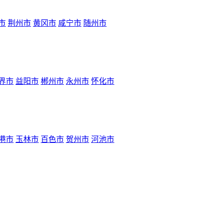
市
荆州市
黄冈市
咸宁市
随州市
界市
益阳市
郴州市
永州市
怀化市
港市
玉林市
百色市
贺州市
河池市