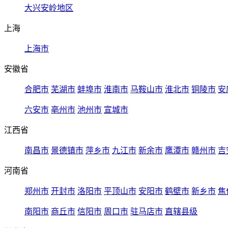
大兴安岭地区
上海
上海市
安徽省
合肥市
芜湖市
蚌埠市
淮南市
马鞍山市
淮北市
铜陵市
安
六安市
亳州市
池州市
宣城市
江西省
南昌市
景德镇市
萍乡市
九江市
新余市
鹰潭市
赣州市
吉
河南省
郑州市
开封市
洛阳市
平顶山市
安阳市
鹤壁市
新乡市
焦
南阳市
商丘市
信阳市
周口市
驻马店市
直辖县级