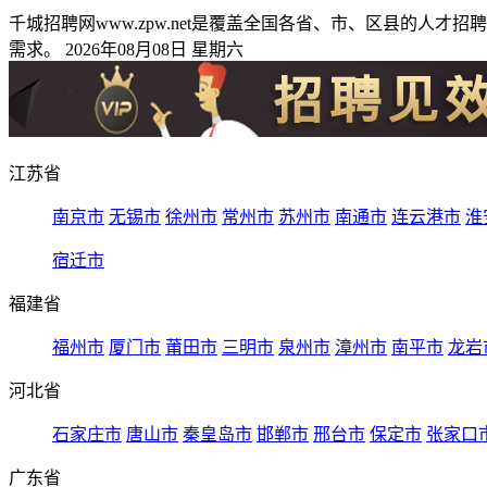
千城招聘网www.zpw.net是覆盖全国各省、市、区县的
需求。 2026年08月08日 星期六
江苏省
南京市
无锡市
徐州市
常州市
苏州市
南通市
连云港市
淮
宿迁市
福建省
福州市
厦门市
莆田市
三明市
泉州市
漳州市
南平市
龙岩
河北省
石家庄市
唐山市
秦皇岛市
邯郸市
邢台市
保定市
张家口
广东省