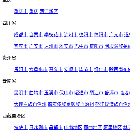
重庆市
重庆
两江新区
四川省
成都市
自贡市
攀枝花市
泸州市
德阳市
绵阳市
广元市
遂
宜宾市
广安市
达州市
雅安市
巴中市
资阳市
阿坝藏族羌
贵州省
贵阳市
六盘水市
遵义市
安顺市
毕节市
铜仁市
黔西南布
云南省
昆明市
曲靖市
玉溪市
保山市
昭通市
丽江市
普洱市
临沧
大理白族自治州
德宏傣族景颇族自治州
怒江傈僳族自治
西藏自治区
拉萨市
日喀则市
昌都市
山南地区
那曲地区
阿里地区
林