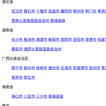
湖北省
武汉市
黄石市
十堰市
宜昌市
襄阳市
鄂州市
荆门市
孝感
恩施土家族苗族自治州
直辖县级
湖南省
长沙市
株洲市
湘潭市
衡阳市
邵阳市
岳阳市
常德市
张家
娄底市
湘西土家族苗族自治州
广西壮族自治区
南宁市
柳州市
桂林市
梧州市
北海市
防城港市
钦州市
贵
来宾市
崇左市
海南省
海口市
三亚市
三沙市
直辖县级
重庆