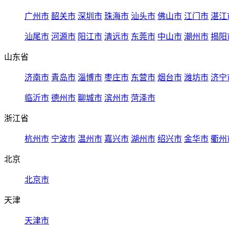
广州市
韶关市
深圳市
珠海市
汕头市
佛山市
江门市
湛江
汕尾市
河源市
阳江市
清远市
东莞市
中山市
潮州市
揭阳
山东省
济南市
青岛市
淄博市
枣庄市
东营市
烟台市
潍坊市
济宁
临沂市
德州市
聊城市
滨州市
菏泽市
浙江省
杭州市
宁波市
温州市
嘉兴市
湖州市
绍兴市
金华市
衢州
北京
北京市
天津
天津市