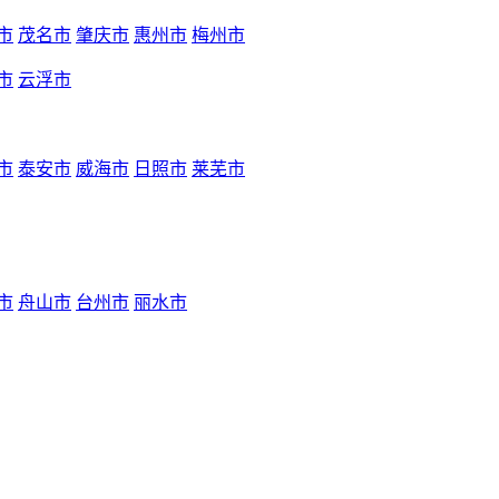
市
茂名市
肇庆市
惠州市
梅州市
市
云浮市
市
泰安市
威海市
日照市
莱芜市
市
舟山市
台州市
丽水市