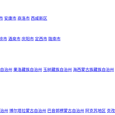
市
安康市
商洛市
西咸新区
凉市
酒泉市
庆阳市
定西市
陇南市
自治州
果洛藏族自治州
玉树藏族自治州
海西蒙古族藏族自治州
治州
博尔塔拉蒙古自治州
巴音郭楞蒙古自治州
阿克苏地区
克孜