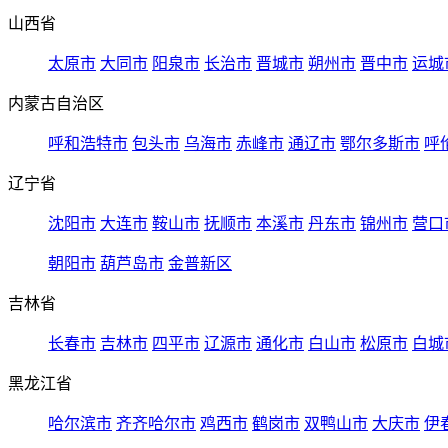
山西省
太原市
大同市
阳泉市
长治市
晋城市
朔州市
晋中市
运城
内蒙古自治区
呼和浩特市
包头市
乌海市
赤峰市
通辽市
鄂尔多斯市
呼
辽宁省
沈阳市
大连市
鞍山市
抚顺市
本溪市
丹东市
锦州市
营口
朝阳市
葫芦岛市
金普新区
吉林省
长春市
吉林市
四平市
辽源市
通化市
白山市
松原市
白城
黑龙江省
哈尔滨市
齐齐哈尔市
鸡西市
鹤岗市
双鸭山市
大庆市
伊