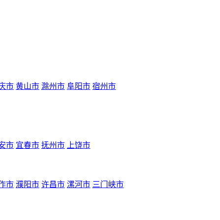
庆市
黄山市
滁州市
阜阳市
宿州市
安市
宜春市
抚州市
上饶市
作市
濮阳市
许昌市
漯河市
三门峡市