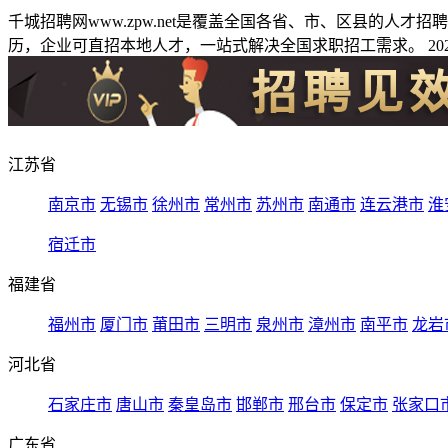
千城招聘网www.zpw.net是覆盖全国各省、市、区县的人
历，企业可直招本地人才，一站式解决全国求职招工需求。 2026
江苏省
南京市
无锡市
徐州市
常州市
苏州市
南通市
连云港市
淮
宿迁市
福建省
福州市
厦门市
莆田市
三明市
泉州市
漳州市
南平市
龙岩
河北省
石家庄市
唐山市
秦皇岛市
邯郸市
邢台市
保定市
张家口
广东省