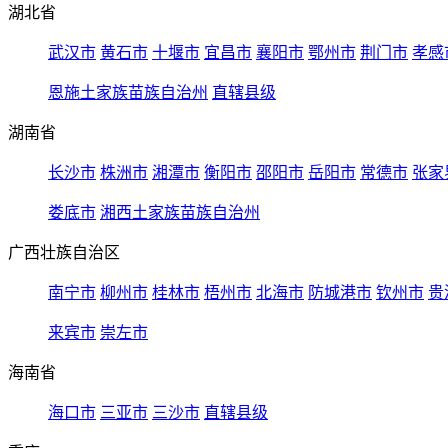
湖北省
武汉市
黄石市
十堰市
宜昌市
襄阳市
鄂州市
荆门市
孝感
恩施土家族苗族自治州
直辖县级
湖南省
长沙市
株洲市
湘潭市
衡阳市
邵阳市
岳阳市
常德市
张家
娄底市
湘西土家族苗族自治州
广西壮族自治区
南宁市
柳州市
桂林市
梧州市
北海市
防城港市
钦州市
贵
来宾市
崇左市
海南省
海口市
三亚市
三沙市
直辖县级