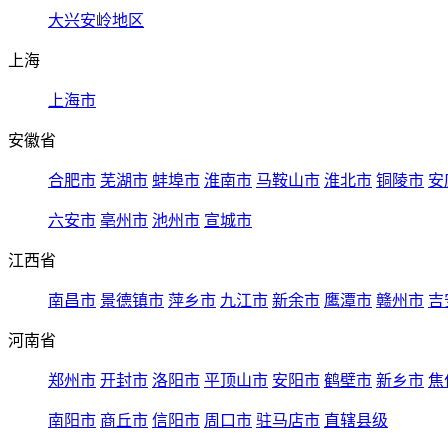
大兴安岭地区
上海
上海市
安徽省
合肥市
芜湖市
蚌埠市
淮南市
马鞍山市
淮北市
铜陵市
安
六安市
亳州市
池州市
宣城市
江西省
南昌市
景德镇市
萍乡市
九江市
新余市
鹰潭市
赣州市
吉
河南省
郑州市
开封市
洛阳市
平顶山市
安阳市
鹤壁市
新乡市
焦
南阳市
商丘市
信阳市
周口市
驻马店市
直辖县级