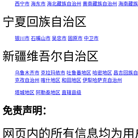
西宁市
海东市
海北藏族自治州
黄南藏族自治州
海南藏族
宁夏回族自治区
银川市
石嘴山市
吴忠市
固原市
中卫市
新疆维吾尔自治区
乌鲁木齐市
克拉玛依市
吐鲁番地区
哈密地区
昌吉回族自
克孜自治州
喀什地区
和田地区
伊犁哈萨克自治州
塔城地区
阿勒泰地区
直辖县级
免责声明：
网页内的所有信息均为用