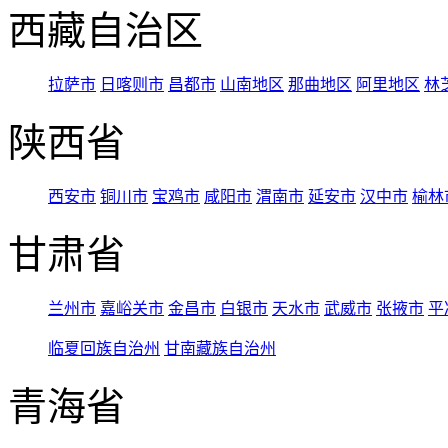
西藏自治区
拉萨市
日喀则市
昌都市
山南地区
那曲地区
阿里地区
林
陕西省
西安市
铜川市
宝鸡市
咸阳市
渭南市
延安市
汉中市
榆林
甘肃省
兰州市
嘉峪关市
金昌市
白银市
天水市
武威市
张掖市
平
临夏回族自治州
甘南藏族自治州
青海省