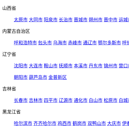
山西省
太原市
大同市
阳泉市
长治市
晋城市
朔州市
晋中市
运城
内蒙古自治区
呼和浩特市
包头市
乌海市
赤峰市
通辽市
鄂尔多斯市
呼
辽宁省
沈阳市
大连市
鞍山市
抚顺市
本溪市
丹东市
锦州市
营口
朝阳市
葫芦岛市
金普新区
吉林省
长春市
吉林市
四平市
辽源市
通化市
白山市
松原市
白城
黑龙江省
哈尔滨市
齐齐哈尔市
鸡西市
鹤岗市
双鸭山市
大庆市
伊