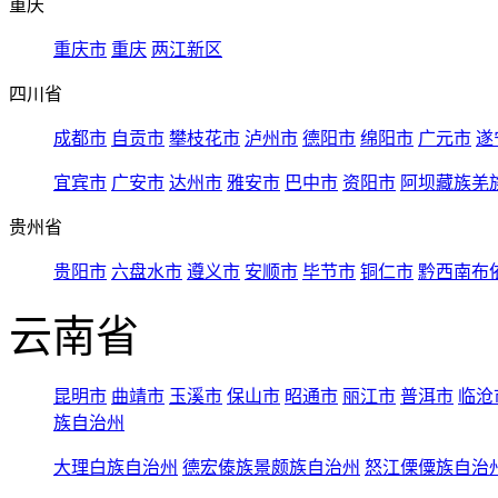
重庆
重庆市
重庆
两江新区
四川省
成都市
自贡市
攀枝花市
泸州市
德阳市
绵阳市
广元市
遂
宜宾市
广安市
达州市
雅安市
巴中市
资阳市
阿坝藏族羌
贵州省
贵阳市
六盘水市
遵义市
安顺市
毕节市
铜仁市
黔西南布
云南省
昆明市
曲靖市
玉溪市
保山市
昭通市
丽江市
普洱市
临沧
族自治州
大理白族自治州
德宏傣族景颇族自治州
怒江傈僳族自治