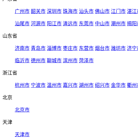
广州市
韶关市
深圳市
珠海市
汕头市
佛山市
江门市
湛江
汕尾市
河源市
阳江市
清远市
东莞市
中山市
潮州市
揭阳
山东省
济南市
青岛市
淄博市
枣庄市
东营市
烟台市
潍坊市
济宁
临沂市
德州市
聊城市
滨州市
菏泽市
浙江省
杭州市
宁波市
温州市
嘉兴市
湖州市
绍兴市
金华市
衢州
北京
北京市
天津
天津市