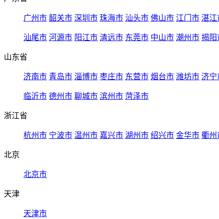
广州市
韶关市
深圳市
珠海市
汕头市
佛山市
江门市
湛江
汕尾市
河源市
阳江市
清远市
东莞市
中山市
潮州市
揭阳
山东省
济南市
青岛市
淄博市
枣庄市
东营市
烟台市
潍坊市
济宁
临沂市
德州市
聊城市
滨州市
菏泽市
浙江省
杭州市
宁波市
温州市
嘉兴市
湖州市
绍兴市
金华市
衢州
北京
北京市
天津
天津市