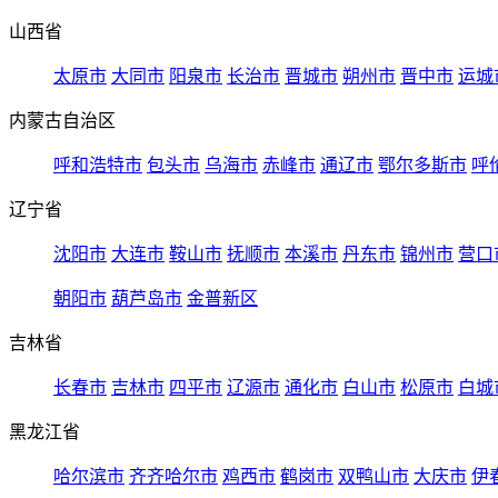
山西省
太原市
大同市
阳泉市
长治市
晋城市
朔州市
晋中市
运城
内蒙古自治区
呼和浩特市
包头市
乌海市
赤峰市
通辽市
鄂尔多斯市
呼
辽宁省
沈阳市
大连市
鞍山市
抚顺市
本溪市
丹东市
锦州市
营口
朝阳市
葫芦岛市
金普新区
吉林省
长春市
吉林市
四平市
辽源市
通化市
白山市
松原市
白城
黑龙江省
哈尔滨市
齐齐哈尔市
鸡西市
鹤岗市
双鸭山市
大庆市
伊