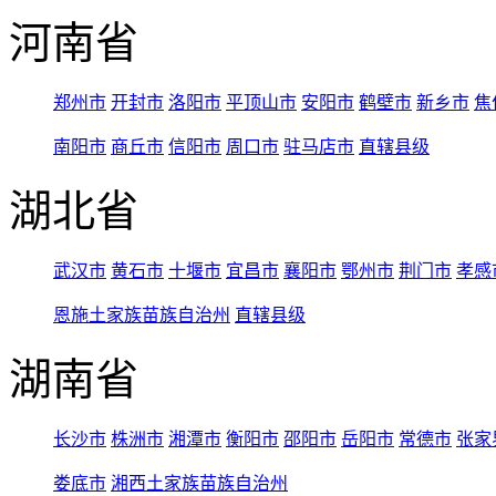
河南省
郑州市
开封市
洛阳市
平顶山市
安阳市
鹤壁市
新乡市
焦
南阳市
商丘市
信阳市
周口市
驻马店市
直辖县级
湖北省
武汉市
黄石市
十堰市
宜昌市
襄阳市
鄂州市
荆门市
孝感
恩施土家族苗族自治州
直辖县级
湖南省
长沙市
株洲市
湘潭市
衡阳市
邵阳市
岳阳市
常德市
张家
娄底市
湘西土家族苗族自治州