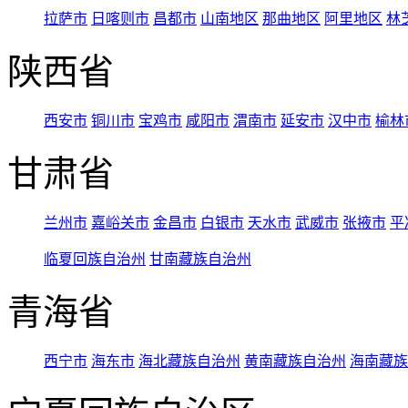
拉萨市
日喀则市
昌都市
山南地区
那曲地区
阿里地区
林
陕西省
西安市
铜川市
宝鸡市
咸阳市
渭南市
延安市
汉中市
榆林
甘肃省
兰州市
嘉峪关市
金昌市
白银市
天水市
武威市
张掖市
平
临夏回族自治州
甘南藏族自治州
青海省
西宁市
海东市
海北藏族自治州
黄南藏族自治州
海南藏族