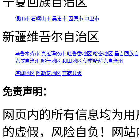
宁夏回族自治区
银川市
石嘴山市
吴忠市
固原市
中卫市
新疆维吾尔自治区
乌鲁木齐市
克拉玛依市
吐鲁番地区
哈密地区
昌吉回族自
克孜自治州
喀什地区
和田地区
伊犁哈萨克自治州
塔城地区
阿勒泰地区
直辖县级
免责声明：
网页内的所有信息均为用
的虚假，风险自负！网站