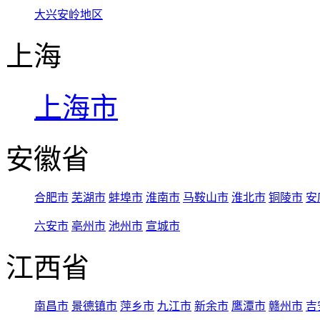
大兴安岭地区
上海
上海市
安徽省
合肥市
芜湖市
蚌埠市
淮南市
马鞍山市
淮北市
铜陵市
安
六安市
亳州市
池州市
宣城市
江西省
南昌市
景德镇市
萍乡市
九江市
新余市
鹰潭市
赣州市
吉