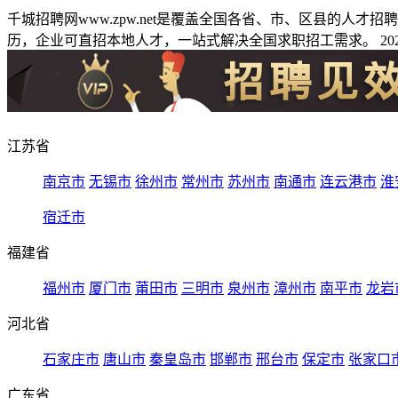
千城招聘网www.zpw.net是覆盖全国各省、市、区县的人
历，企业可直招本地人才，一站式解决全国求职招工需求。 2026
江苏省
南京市
无锡市
徐州市
常州市
苏州市
南通市
连云港市
淮
宿迁市
福建省
福州市
厦门市
莆田市
三明市
泉州市
漳州市
南平市
龙岩
河北省
石家庄市
唐山市
秦皇岛市
邯郸市
邢台市
保定市
张家口
广东省