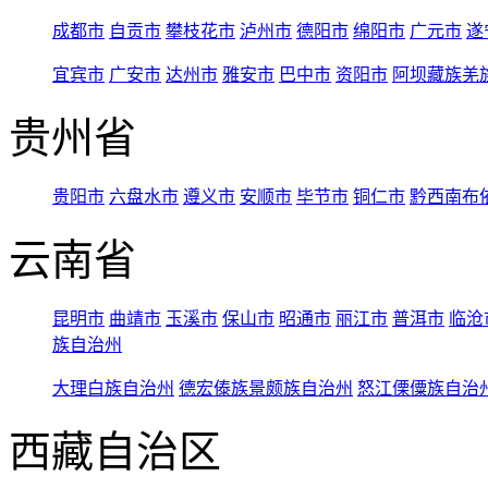
成都市
自贡市
攀枝花市
泸州市
德阳市
绵阳市
广元市
遂
宜宾市
广安市
达州市
雅安市
巴中市
资阳市
阿坝藏族羌
贵州省
贵阳市
六盘水市
遵义市
安顺市
毕节市
铜仁市
黔西南布
云南省
昆明市
曲靖市
玉溪市
保山市
昭通市
丽江市
普洱市
临沧
族自治州
大理白族自治州
德宏傣族景颇族自治州
怒江傈僳族自治
西藏自治区