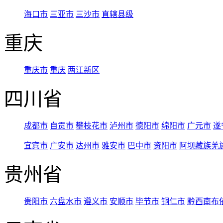
海口市
三亚市
三沙市
直辖县级
重庆
重庆市
重庆
两江新区
四川省
成都市
自贡市
攀枝花市
泸州市
德阳市
绵阳市
广元市
遂
宜宾市
广安市
达州市
雅安市
巴中市
资阳市
阿坝藏族羌
贵州省
贵阳市
六盘水市
遵义市
安顺市
毕节市
铜仁市
黔西南布