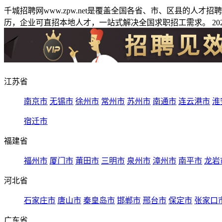
千城招聘网www.zpw.net是覆盖全国各省、市、区县的人
历，企业可直招本地人才，一站式解决全国求职招工需求。 2026
江苏省
南京市
无锡市
徐州市
常州市
苏州市
南通市
连云港市
淮
宿迁市
福建省
福州市
厦门市
莆田市
三明市
泉州市
漳州市
南平市
龙岩
河北省
石家庄市
唐山市
秦皇岛市
邯郸市
邢台市
保定市
张家口
广东省