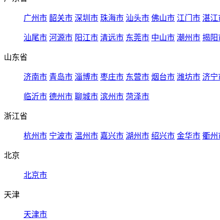
广州市
韶关市
深圳市
珠海市
汕头市
佛山市
江门市
湛江
汕尾市
河源市
阳江市
清远市
东莞市
中山市
潮州市
揭阳
山东省
济南市
青岛市
淄博市
枣庄市
东营市
烟台市
潍坊市
济宁
临沂市
德州市
聊城市
滨州市
菏泽市
浙江省
杭州市
宁波市
温州市
嘉兴市
湖州市
绍兴市
金华市
衢州
北京
北京市
天津
天津市