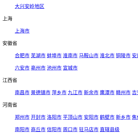
大兴安岭地区
上海
上海市
安徽省
合肥市
芜湖市
蚌埠市
淮南市
马鞍山市
淮北市
铜陵市
安
六安市
亳州市
池州市
宣城市
江西省
南昌市
景德镇市
萍乡市
九江市
新余市
鹰潭市
赣州市
吉
河南省
郑州市
开封市
洛阳市
平顶山市
安阳市
鹤壁市
新乡市
焦
南阳市
商丘市
信阳市
周口市
驻马店市
直辖县级