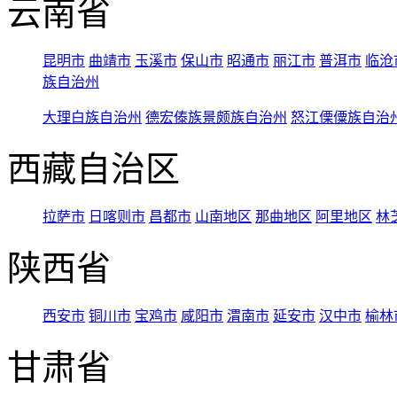
云南省
昆明市
曲靖市
玉溪市
保山市
昭通市
丽江市
普洱市
临沧
族自治州
大理白族自治州
德宏傣族景颇族自治州
怒江傈僳族自治
西藏自治区
拉萨市
日喀则市
昌都市
山南地区
那曲地区
阿里地区
林
陕西省
西安市
铜川市
宝鸡市
咸阳市
渭南市
延安市
汉中市
榆林
甘肃省