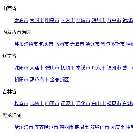
山西省
太原市
大同市
阳泉市
长治市
晋城市
朔州市
晋中市
运城
内蒙古自治区
呼和浩特市
包头市
乌海市
赤峰市
通辽市
鄂尔多斯市
呼
辽宁省
沈阳市
大连市
鞍山市
抚顺市
本溪市
丹东市
锦州市
营口
朝阳市
葫芦岛市
金普新区
吉林省
长春市
吉林市
四平市
辽源市
通化市
白山市
松原市
白城
黑龙江省
哈尔滨市
齐齐哈尔市
鸡西市
鹤岗市
双鸭山市
大庆市
伊