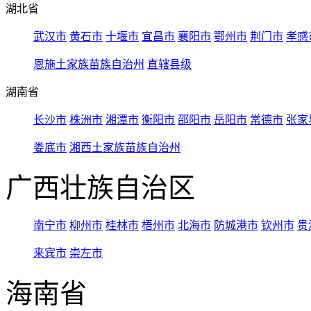
湖北省
武汉市
黄石市
十堰市
宜昌市
襄阳市
鄂州市
荆门市
孝感
恩施土家族苗族自治州
直辖县级
湖南省
长沙市
株洲市
湘潭市
衡阳市
邵阳市
岳阳市
常德市
张家
娄底市
湘西土家族苗族自治州
广西壮族自治区
南宁市
柳州市
桂林市
梧州市
北海市
防城港市
钦州市
贵
来宾市
崇左市
海南省